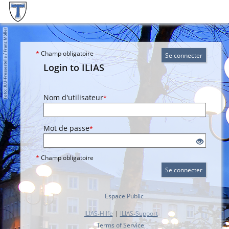
*
Champ obligatoire
Se connecter
Login to ILIAS
Nom d'utilisateur
*
Mot de passe
*
*
Champ obligatoire
Se connecter
Espace Public
ILIAS-Hilfe
|
ILIAS-Support
Terms of Service