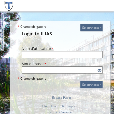
*
Champ obligatoire
Se connecter
Login to ILIAS
Nom d'utilisateur
*
Mot de passe
*
*
Champ obligatoire
Se connecter
Espace Public
ILIAS-Hilfe
|
ILIAS-Support
Terms of Service