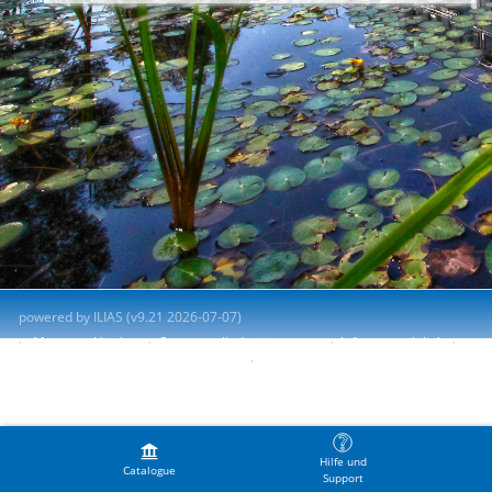
powered by ILIAS (v9.21 2026-07-07)
Mentions légales
Contacter l'administrateur
Info accessibilité
Signaler un problème d'accessibilité
Terms of Service
Hilfe und
Catalogue
Support