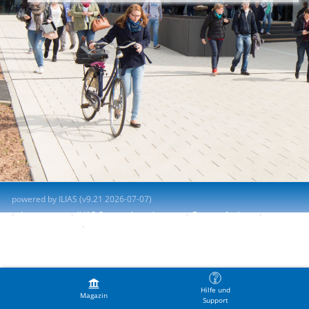
powered by ILIAS (v9.21 2026-07-07)
Impressum
ILIAS-Support kontaktieren
Barrierefreiheit
Barriere melden
Nutzungsvereinbarung
Hilfe und
Magazin
Support