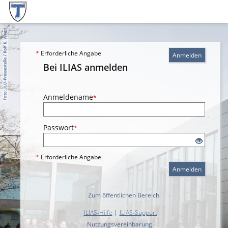
*
Erforderliche Angabe
Anmelden
Bei ILIAS anmelden
Anmeldename
*
Passwort
*
*
Erforderliche Angabe
Anmelden
Zum öffentlichen Bereich
ILIAS-Hilfe
|
ILIAS-Support
Nutzungsvereinbarung