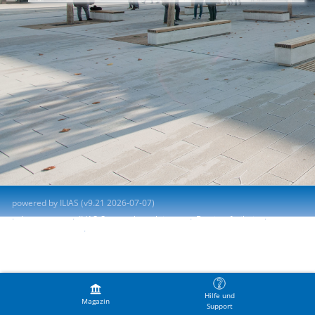
powered by ILIAS (v9.21 2026-07-07)
Impressum
ILIAS-Support kontaktieren
Barrierefreiheit
Barriere melden
Nutzungsvereinbarung
Hilfe und
Magazin
Support