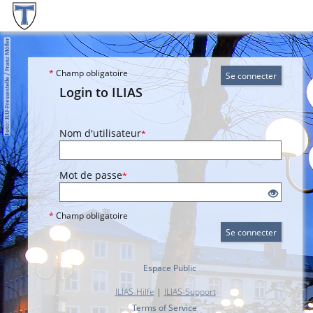
*
Champ obligatoire
Se connecter
Login to ILIAS
Nom d'utilisateur
*
Mot de passe
*
*
Champ obligatoire
Se connecter
Espace Public
ILIAS-Hilfe
|
ILIAS-Support
Terms of Service