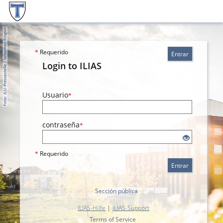
*
Requerido
Entrar
Login to ILIAS
Usuario
*
contraseña
*
*
Requerido
Entrar
Sección pública
ILIAS-Hilfe
|
ILIAS-Support
Terms of Service