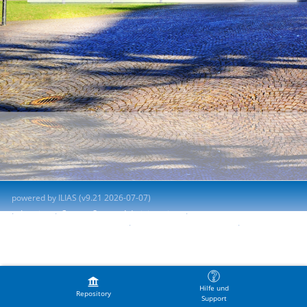
powered by ILIAS (v9.21 2026-07-07)
Imprint
Contact System Administration
Accessibility Control Concept
Report Accessibility Issue
Terms of Service
Hilfe und
Repository
Support