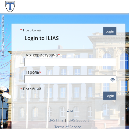
*
Потрібний
Login
Login to ILIAS
Ім'я користувача
*
Пароль
*
*
Потрібний
Login
Дім
ILIAS-Hilfe
|
ILIAS-Support
Terms of Service