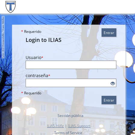
*
Requerido
Entrar
Login to ILIAS
Usuario
*
contraseña
*
*
Requerido
Entrar
Sección pública
ILIAS-Hilfe
|
ILIAS-Support
Terms of Service