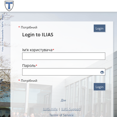
*
Потрібний
Login
Login to ILIAS
Ім'я користувача
*
Пароль
*
*
Потрібний
Login
Дім
ILIAS-Hilfe
|
ILIAS-Support
Terms of Service