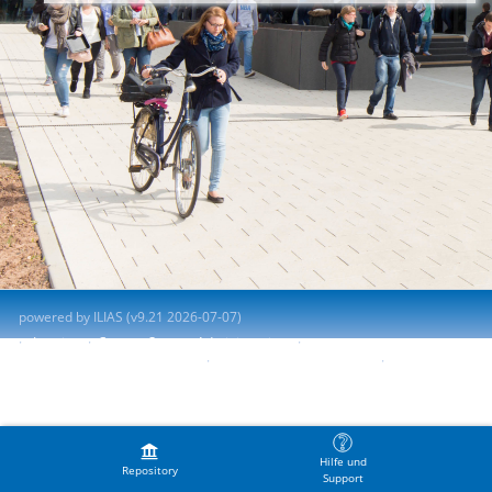
powered by ILIAS (v9.21 2026-07-07)
Imprint
Contact System Administration
Accessibility Control Concept
Report Accessibility Issue
Terms of Service
Hilfe und
Repository
Support