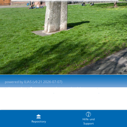
powered by ILIAS (v9.21 2026-07-07)
Impresión
Contactar con administrador del sistema
Accessibility Control Concept
Report Accessibility Issue
Terms of Service
Hilfe und
Repository
Support