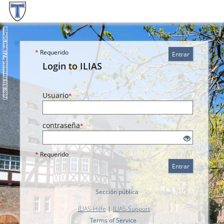
*
Requerido
Entrar
Login to ILIAS
Usuario
*
contraseña
*
*
Requerido
Entrar
Sección pública
ILIAS-Hilfe
|
ILIAS-Support
Terms of Service