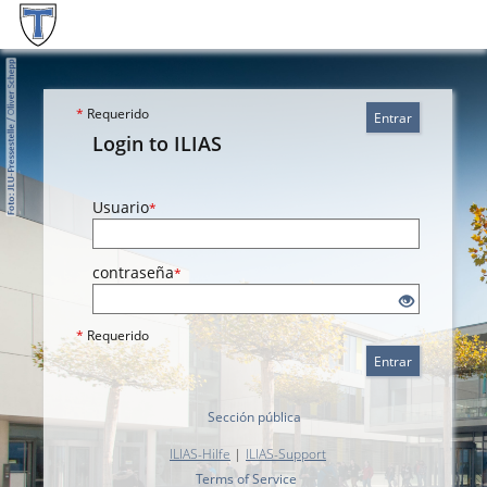
*
Requerido
Entrar
Login to ILIAS
Usuario
*
contraseña
*
*
Requerido
Entrar
Sección pública
ILIAS-Hilfe
|
ILIAS-Support
Terms of Service