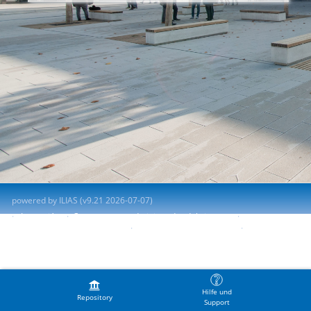
powered by ILIAS (v9.21 2026-07-07)
Impresión
Contactar con administrador del sistema
Accessibility Control Concept
Report Accessibility Issue
Terms of Service
Hilfe und
Repository
Support