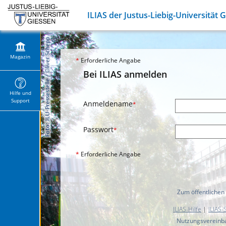
ILIAS der Justus-Liebig-Universität 
Magazin
*
Erforderliche Angabe
Bei ILIAS anmelden
Hilfe und
Support
Anmeldename
*
Passwort
*
*
Erforderliche Angabe
Zum öffentlichen
ILIAS-Hilfe
|
ILIAS-
Nutzungsvereinb