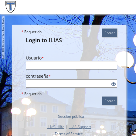
*
Requerido
Entrar
Login to ILIAS
Usuario
*
contraseña
*
*
Requerido
Entrar
Sección pública
ILIAS-Hilfe
|
ILIAS-Support
Terms of Service