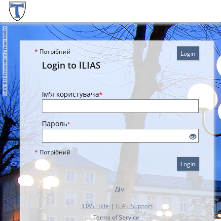
*
Потрібний
Login
Login to ILIAS
Ім'я користувача
*
Пароль
*
*
Потрібний
Login
Дім
ILIAS-Hilfe
|
ILIAS-Support
Terms of Service