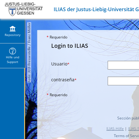
ILIAS der Justus-Liebig-Universität 
Repository
*
Requerido
Login to ILIAS
Hilfe und
Support
Usuario
*
contraseña
*
*
Requerido
Sección públ
ILIAS-Hilfe
|
ILIAS-
Terms of Serv