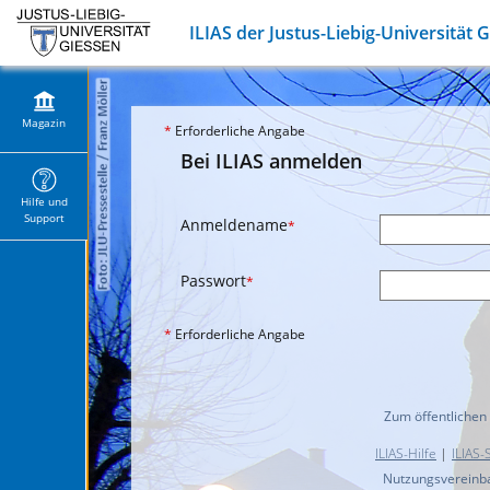
ILIAS der Justus-Liebig-Universität 
Magazin
*
Erforderliche Angabe
Bei ILIAS anmelden
Hilfe und
Support
Anmeldename
*
Passwort
*
*
Erforderliche Angabe
Zum öffentlichen
ILIAS-Hilfe
|
ILIAS-
Nutzungsvereinb