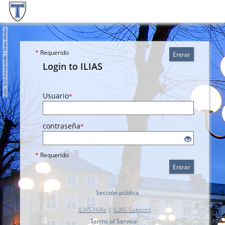
*
Requerido
Entrar
Login to ILIAS
Usuario
*
contraseña
*
*
Requerido
Entrar
Sección pública
ILIAS-Hilfe
|
ILIAS-Support
Terms of Service