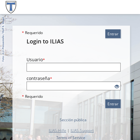
*
Requerido
Entrar
Login to ILIAS
Usuario
*
contraseña
*
*
Requerido
Entrar
Sección pública
ILIAS-Hilfe
|
ILIAS-Support
Terms of Service