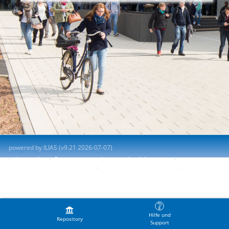
powered by ILIAS (v9.21 2026-07-07)
Impresión
Contactar con administrador del sistema
Accessibility Control Concept
Report Accessibility Issue
Terms of Service
Hilfe und
Repository
Support