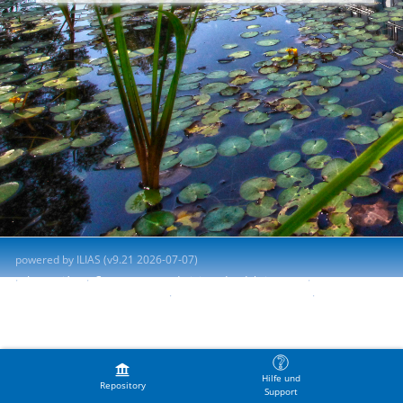
powered by ILIAS (v9.21 2026-07-07)
Impresión
Contactar con administrador del sistema
Accessibility Control Concept
Report Accessibility Issue
Terms of Service
Hilfe und
Repository
Support