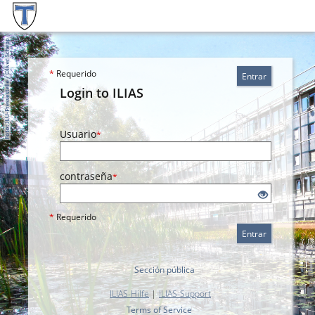
*
Requerido
Entrar
Login to ILIAS
Usuario
*
contraseña
*
*
Requerido
Entrar
Sección pública
ILIAS-Hilfe
|
ILIAS-Support
Terms of Service