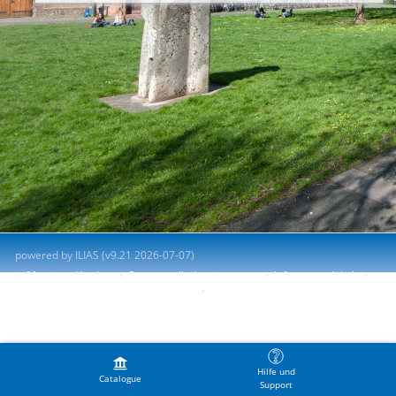
powered by ILIAS (v9.21 2026-07-07)
Mentions légales
Contacter l'administrateur
Info accessibilité
Signaler un problème d'accessibilité
Terms of Service
Hilfe und
Catalogue
Support