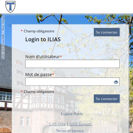
*
Champ obligatoire
Se connecter
Login to ILIAS
Nom d'utilisateur
*
Mot de passe
*
*
Champ obligatoire
Se connecter
Espace Public
ILIAS-Hilfe
|
ILIAS-Support
Terms of Service