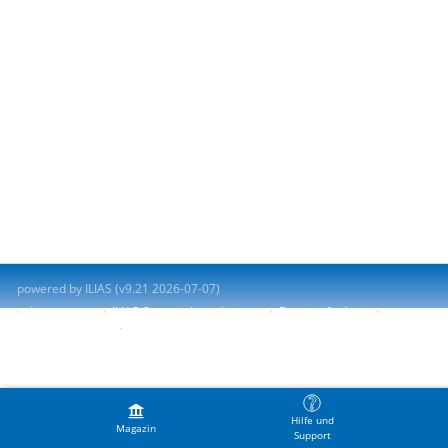
powered by ILIAS (v9.21 2026-07-07)
Impressum
ILIAS-Support kontaktieren
Barrierefreiheit
Barriere melden
Nutzungsvereinbarung
Hilfe und
Magazin
Support