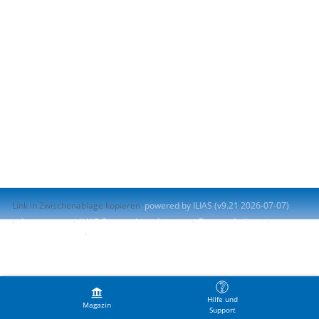
Link in Zwischenablage kopieren
powered by ILIAS (v9.21 2026-07-07)
Impressum
ILIAS-Support kontaktieren
Barrierefreiheit
Barriere melden
Nutzungsvereinbarung
Hilfe und
Magazin
Support