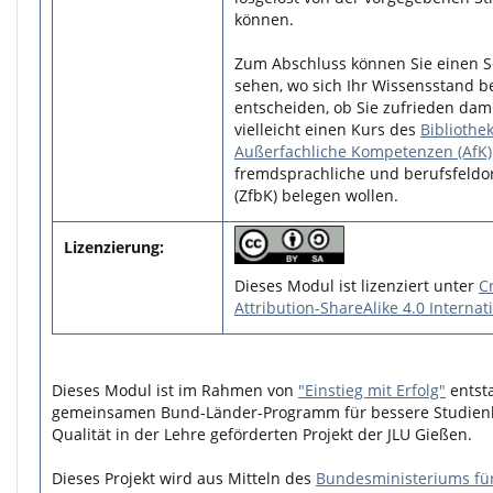
können.
Zum Abschluss können Sie einen S
sehen, wo sich Ihr Wissensstand b
entscheiden, ob Sie zufrieden dami
vielleicht einen Kurs des
Bibliothe
Außerfachliche Kompetenzen (AfK)
fremdsprachliche und berufsfeldo
(ZfbK) belegen wollen.
Lizenzierung:
Dieses Modul ist lizenziert unter
C
Attribution-ShareAlike 4.0 Internat
Dieses Modul ist im Rahmen von
"Einstieg mit Erfolg"
entst
gemeinsamen Bund-Länder-Programm für bessere Studie
Qualität in der Lehre geförderten Projekt der JLU Gießen.
Dieses Projekt wird aus Mitteln des
Bundesministeriums fü